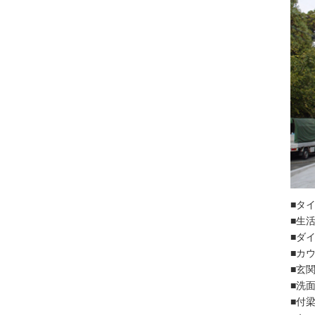
■タ
■生
■ダ
■カ
■玄
■洗
■付