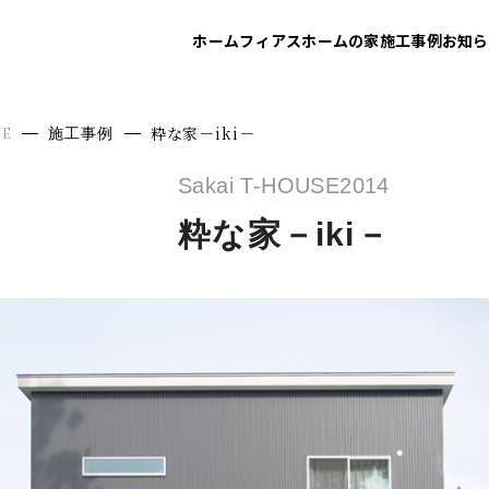
ホーム
フィアスホームの家
施工事例
お知ら
粋な家－iki－
E
施工事例
Sakai T-HOUSE
2014
粋な家－iki－