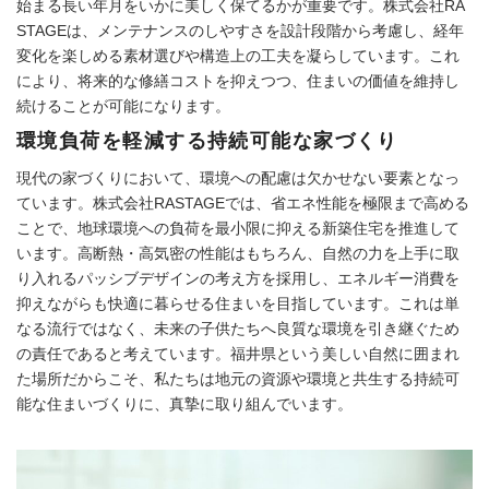
始まる長い年月をいかに美しく保てるかが重要です。株式会社RA
STAGEは、メンテナンスのしやすさを設計段階から考慮し、経年
変化を楽しめる素材選びや構造上の工夫を凝らしています。これ
により、将来的な修繕コストを抑えつつ、住まいの価値を維持し
続けることが可能になります。
環境負荷を軽減する持続可能な家づくり
現代の家づくりにおいて、環境への配慮は欠かせない要素となっ
ています。株式会社RASTAGEでは、省エネ性能を極限まで高める
ことで、地球環境への負荷を最小限に抑える新築住宅を推進して
います。高断熱・高気密の性能はもちろん、自然の力を上手に取
り入れるパッシブデザインの考え方を採用し、エネルギー消費を
抑えながらも快適に暮らせる住まいを目指しています。これは単
なる流行ではなく、未来の子供たちへ良質な環境を引き継ぐため
の責任であると考えています。福井県という美しい自然に囲まれ
た場所だからこそ、私たちは地元の資源や環境と共生する持続可
能な住まいづくりに、真摯に取り組んでいます。