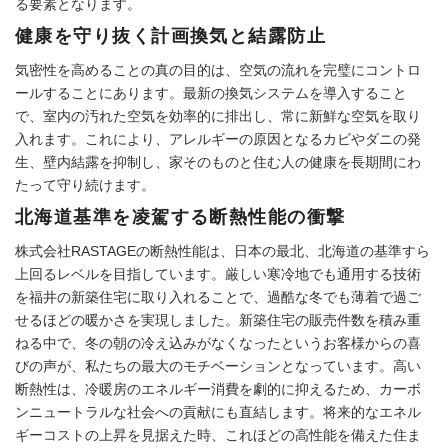
る要素となります。
健康を守り抜く計画換気と結露防止
気密性を高めることの真の目的は、空気の流れを完璧にコントロ
ールすることにあります。最新の換気システムを導入すること
で、室内の汚れた空気を効率的に排出し、常に新鮮な空気を取り
入れます。これにより、アレルギーの原因となるカビやダニの発
生、壁内結露を抑制し、家そのものと住む人の健康を長期間にわ
たって守り続けます。
北海道基準を凌駕する断熱性能の衝撃
株式会社RASTAGEの断熱性能は、日本の最北、北海道の基準すら
上回るレベルを目指しています。厳しい寒冷地でも通用する技術
を福井の新築住宅に取り入れることで、過酷な冬でも薄着で過ご
せるほどの暖かさを実現しました。新築住宅の販売件数を積み重
ねる中で、冬の朝の冷え込みがなくなったというお客様からの喜
びの声が、私たちの最大のモチベーションとなっています。高い
断熱性は、冷暖房のエネルギー消費を劇的に抑えるため、カーボ
ンニュートラルな社会への貢献にも直結します。将来的なエネル
ギーコストの上昇を見据えた時、これほどの高性能を備えた住ま