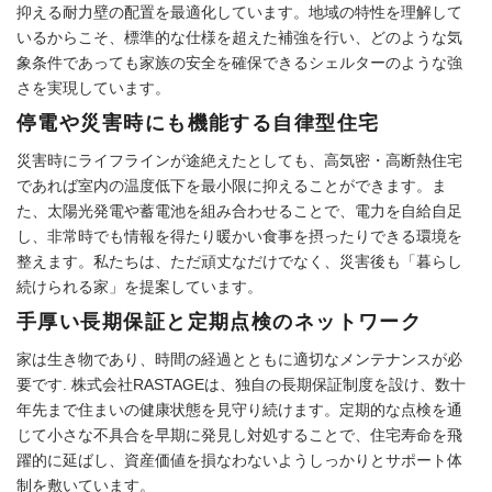
抑える耐力壁の配置を最適化しています。地域の特性を理解して
いるからこそ、標準的な仕様を超えた補強を行い、どのような気
象条件であっても家族の安全を確保できるシェルターのような強
さを実現しています。
停電や災害時にも機能する自律型住宅
災害時にライフラインが途絶えたとしても、高気密・高断熱住宅
であれば室内の温度低下を最小限に抑えることができます。ま
た、太陽光発電や蓄電池を組み合わせることで、電力を自給自足
し、非常時でも情報を得たり暖かい食事を摂ったりできる環境を
整えます。私たちは、ただ頑丈なだけでなく、災害後も「暮らし
続けられる家」を提案しています。
手厚い長期保証と定期点検のネットワーク
家は生き物であり、時間の経過とともに適切なメンテナンスが必
要です. 株式会社RASTAGEは、独自の長期保証制度を設け、数十
年先まで住まいの健康状態を見守り続けます。定期的な点検を通
じて小さな不具合を早期に発見し対処することで、住宅寿命を飛
躍的に延ばし、資産価値を損なわないようしっかりとサポート体
制を敷いています。