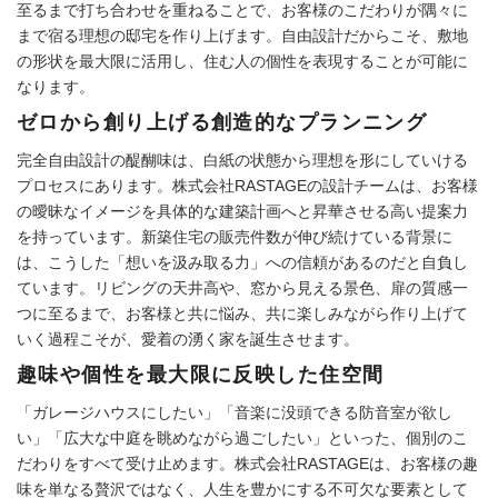
至るまで打ち合わせを重ねることで、お客様のこだわりが隅々に
まで宿る理想の邸宅を作り上げます。自由設計だからこそ、敷地
の形状を最大限に活用し、住む人の個性を表現することが可能に
なります。
ゼロから創り上げる創造的なプランニング
完全自由設計の醍醐味は、白紙の状態から理想を形にしていける
プロセスにあります。株式会社RASTAGEの設計チームは、お客様
の曖昧なイメージを具体的な建築計画へと昇華させる高い提案力
を持っています。新築住宅の販売件数が伸び続けている背景に
は、こうした「想いを汲み取る力」への信頼があるのだと自負し
ています。リビングの天井高や、窓から見える景色、扉の質感一
つに至るまで、お客様と共に悩み、共に楽しみながら作り上げて
いく過程こそが、愛着の湧く家を誕生させます。
趣味や個性を最大限に反映した住空間
「ガレージハウスにしたい」「音楽に没頭できる防音室が欲し
い」「広大な中庭を眺めながら過ごしたい」といった、個別のこ
だわりをすべて受け止めます。株式会社RASTAGEは、お客様の趣
味を単なる贅沢ではなく、人生を豊かにする不可欠な要素として