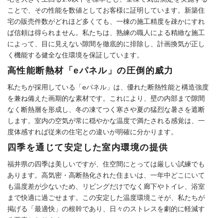
ことで、その性能を数値としてお客様に証明しています。新築住
宅の販売件数がどれほど多くても、一棟の施工精度を疎かにすれ
ば信頼は得られません。私たちは、熟練の職人による精緻な施工
によって、目に見えない隙間を徹底的に排除し、計画換気が正し
く機能する健全な住環境を保証しています。
高性能断熱材「eパネル」の圧倒的威力
私たちが採用している「eパネル」は、優れた断熱性能と構造強度
を兼ね備えた画期的な素材です。これにより、壁の内部まで隙間
なく断熱層を形成し、冬の凍てつく寒さや夏の猛烈な暑さを遮断
します。室内の空気が常に穏やかな温度で満たされる感覚は、一
度体感すれば従来の住宅との違いが明確に分かります。
四季を通じて安定した室内環境の提供
福井県の四季は美しいですが、住空間にとっては厳しい試練でも
あります。高気密・高断熱化された住まいは、一年中どこにいて
も温度差が少ないため、リビングだけでなく廊下やトイレ、浴室
まで快適に過ごせます。この安定した温度環境こそが、私たちが
掲げる「最適快」の根幹であり、日々のストレスを劇的に軽減す