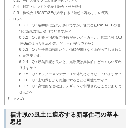
5.3.
専門スタッフによる納得のいく対話
5.4.
最新トレンドと伝統を融合させた感性
5.5.
株式会社RASTAGEが約束する「理想の暮らし」の実現
6.
Q＆A
6.0.1.
Q：福井県は湿気が多いですが、株式会社RASTAGEの住
宅は湿気対策がされていますか？
6.0.2.
Q：新築住宅の販売件数が多いメーカーと、株式会社RAS
TAGEのような地元企業、どちらが安心ですか？
6.0.3.
Q：完全自由設計だと、価格が際限なく上がってしまわな
いか不安です。
6.0.4.
Q：断熱性能が良いと、光熱費は具体的にどのくらい変わ
りますか？
6.0.5.
Q：アフターメンテナンスの体制はどうなっていますか？
6.0.6.
Q：土地探しからお願いすることは可能ですか？
6.0.7.
Q：高性能な住宅は、デザインが制限されることはありま
せんか？
7.
まとめ
福井県の風土に適応する新築住宅の基本
思想