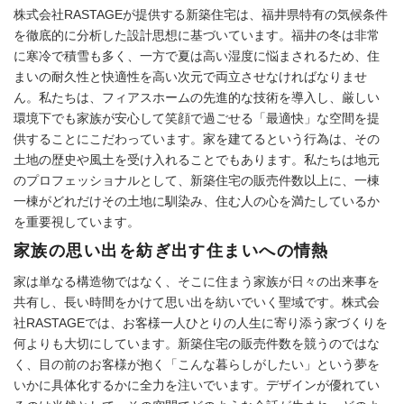
株式会社RASTAGEが提供する新築住宅は、福井県特有の気候条件
を徹底的に分析した設計思想に基づいています。福井の冬は非常
に寒冷で積雪も多く、一方で夏は高い湿度に悩まされるため、住
まいの耐久性と快適性を高い次元で両立させなければなりませ
ん。私たちは、フィアスホームの先進的な技術を導入し、厳しい
環境下でも家族が安心して笑顔で過ごせる「最適快」な空間を提
供することにこだわっています。家を建てるという行為は、その
土地の歴史や風土を受け入れることでもあります。私たちは地元
のプロフェッショナルとして、新築住宅の販売件数以上に、一棟
一棟がどれだけその土地に馴染み、住む人の心を満たしているか
を重要視しています。
家族の思い出を紡ぎ出す住まいへの情熱
家は単なる構造物ではなく、そこに住まう家族が日々の出来事を
共有し、長い時間をかけて思い出を紡いでいく聖域です。株式会
社RASTAGEでは、お客様一人ひとりの人生に寄り添う家づくりを
何よりも大切にしています。新築住宅の販売件数を競うのではな
く、目の前のお客様が抱く「こんな暮らしがしたい」という夢を
いかに具体化するかに全力を注いでいます。デザインが優れてい