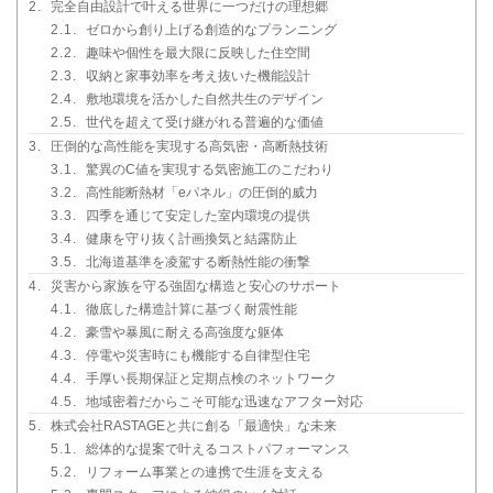
2.
完全自由設計で叶える世界に一つだけの理想郷
2.1.
ゼロから創り上げる創造的なプランニング
2.2.
趣味や個性を最大限に反映した住空間
2.3.
収納と家事効率を考え抜いた機能設計
2.4.
敷地環境を活かした自然共生のデザイン
2.5.
世代を超えて受け継がれる普遍的な価値
3.
圧倒的な高性能を実現する高気密・高断熱技術
3.1.
驚異のC値を実現する気密施工のこだわり
3.2.
高性能断熱材「eパネル」の圧倒的威力
3.3.
四季を通じて安定した室内環境の提供
3.4.
健康を守り抜く計画換気と結露防止
3.5.
北海道基準を凌駕する断熱性能の衝撃
4.
災害から家族を守る強固な構造と安心のサポート
4.1.
徹底した構造計算に基づく耐震性能
4.2.
豪雪や暴風に耐える高強度な躯体
4.3.
停電や災害時にも機能する自律型住宅
4.4.
手厚い長期保証と定期点検のネットワーク
4.5.
地域密着だからこそ可能な迅速なアフター対応
5.
株式会社RASTAGEと共に創る「最適快」な未来
5.1.
総体的な提案で叶えるコストパフォーマンス
5.2.
リフォーム事業との連携で生涯を支える