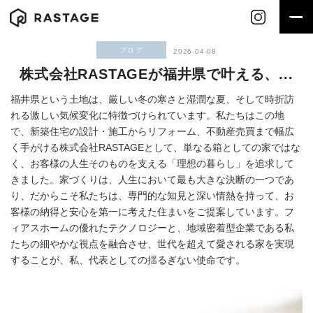
株式会社RASTAGEが福井県で叶える、新築住宅の理想と「最適快」の物語
HOME
お知らせ一覧
ブログ
2026-04-08
株式会社RASTAGEが福井県で叶える、...
福井県という土地は、厳しい冬の寒さと湿潤な夏、そして時折訪
れる激しい気候変化に特徴づけられています。私たちはこの地
で、新築住宅の設計・施工からリフォーム、不動産売買まで幅広
く手がける株式会社RASTAGEとして、単なる箱としての家ではな
く、お客様の人生そのものを支える「理想の暮らし」を追求して
きました。家づくりは、人生において最も大きな決断の一つであ
り、だからこそ私たちは、専門的な知見と深い情熱を持って、お
客様の納得と安心を第一に考えた住まいをご提案しています。フ
ィアスホームの優れたテクノロジーと、地域密着型企業である私
たちの細やかな視点を融合させ、世代を超えて愛される家を実現
することが、私、代表としての揺るぎない使命です。