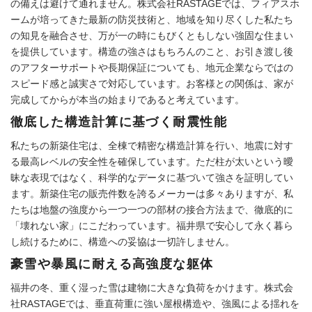
の備えは避けて通れません。株式会社RASTAGEでは、フィアスホ
ームが培ってきた最新の防災技術と、地域を知り尽くした私たち
の知見を融合させ、万が一の時にもびくともしない強固な住まい
を提供しています。構造の強さはもちろんのこと、お引き渡し後
のアフターサポートや長期保証についても、地元企業ならではの
スピード感と誠実さで対応しています。お客様との関係は、家が
完成してからが本当の始まりであると考えています。
徹底した構造計算に基づく耐震性能
私たちの新築住宅は、全棟で精密な構造計算を行い、地震に対す
る最高レベルの安全性を確保しています。ただ柱が太いという曖
昧な表現ではなく、科学的なデータに基づいて強さを証明してい
ます。新築住宅の販売件数を誇るメーカーは多々ありますが、私
たちは地盤の強度から一つ一つの部材の接合方法まで、徹底的に
「壊れない家」にこだわっています。福井県で安心して永く暮ら
し続けるために、構造への妥協は一切許しません。
豪雪や暴風に耐える高強度な躯体
福井の冬、重く湿った雪は建物に大きな負荷をかけます。株式会
社RASTAGEでは、垂直荷重に強い屋根構造や、強風による揺れを