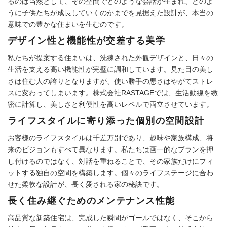
るのは当然として、その空間でどのような会話が生まれ、どのよ
うに子供たちが成長していくのかまでを見据えた設計が、本当の
意味での豊かな住まいを生むのです。
デザイン性と機能性が交差する美学
私たちが提案する住まいは、洗練された外観デザインと、日々の
生活を支える高い機能性が完璧に調和しています。見た目の美し
さは住む人の誇りとなりますが、使い勝手の悪さはやがてストレ
スに変わってしまいます。株式会社RASTAGEでは、生活動線を緻
密に計算し、美しさと利便性を高いレベルで両立させています。
ライフスタイルに寄り添った個別の空間設計
お客様のライフスタイルは千差万別であり、趣味や家族構成、将
来のビジョンもすべて異なります。私たちは画一的なプランを押
し付けるのではなく、対話を重ねることで、その家族だけにフィ
ットする独自の空間を構築します。個々のライフステージに合わ
せた柔軟な設計が、長く愛される家の秘訣です。
長く住み継ぐためのメンテナンス性能
高品質な新築住宅は、完成した瞬間がゴールではなく、そこから