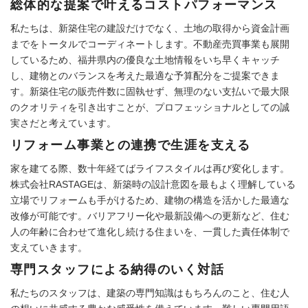
総体的な提案で叶えるコストパフォーマンス
私たちは、新築住宅の建設だけでなく、土地の取得から資金計画
までをトータルでコーディネートします。不動産売買事業も展開
しているため、福井県内の優良な土地情報をいち早くキャッチ
し、建物とのバランスを考えた最適な予算配分をご提案できま
す。新築住宅の販売件数に固執せず、無理のない支払いで最大限
のクオリティを引き出すことが、プロフェッショナルとしての誠
実さだと考えています。
リフォーム事業との連携で生涯を支える
家を建てる際、数十年経てばライフスタイルは再び変化します。
株式会社RASTAGEは、新築時の設計意図を最もよく理解している
立場でリフォームも手がけるため、建物の構造を活かした最適な
改修が可能です。バリアフリー化や最新設備への更新など、住む
人の年齢に合わせて進化し続ける住まいを、一貫した責任体制で
支えていきます。
専門スタッフによる納得のいく対話
私たちのスタッフは、建築の専門知識はもちろんのこと、住む人