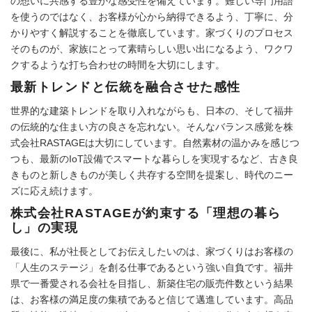
の想いに共感する豊かな感受性を備えています。難しい専門用語
を使うのではなく、お客様が心から納得できるよう、丁寧に、分
かりやすく解説することを徹底しています。家づくりのプロセス
そのものが、家族にとって素晴らしい思い出になるよう、ワクワ
クするような打ち合わせの時間を大切にします。
最新トレンドと伝統を融合させた感性
世界的な建築トレンドを取り入れながらも、日本の、そして福井
の伝統的な住まい方の良さを忘れない。そんなバランス感覚を株
式会社RASTAGEは大切にしています。自然素材の温かみを感じつ
つも、最新のIoT設備でスマートな暮らしを実現するなど、古き良
きものと新しきものが美しく共存する空間を提案し、時代のニー
ズに応え続けます。
株式会社RASTAGEが約束する「理想の暮ら
し」の実現
最後に、私が社長としてお伝えしたいのは、家づくりはお客様の
「人生のステージ」を創る仕事であるという強い自負です。福井
県で一番愛される会社を目指し、新築住宅の販売件数という結果
は、お客様の満足度の集積であると信じて邁進しています。高品