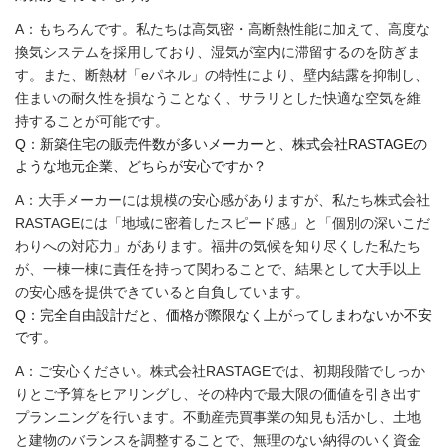
A：もちろんです。私たちは高気密・高断熱性能に加えて、高度な
換気システムを採用しており、湿気が室内に滞留するのを防ぎま
す。また、断熱材「eパネル」の特性により、壁内結露を抑制し、
住まいの耐久性を損なうことなく、サラリとした快適な空気を維
持することが可能です。
Q：新築住宅の販売件数が多いメーカーと、株式会社RASTAGEの
ような地元企業、どちらが安心ですか？
A：大手メーカーには規模の安心感がありますが、私たち株式会社
RASTAGEには「地域に密着したスピード感」と「個別の深いこだ
わりへの対応力」があります。福井の気候を知り尽くした私たち
が、一棟一棟に責任を持って関わることで、結果として大手以上
の安心感を提供できていると自負しています。
Q：完全自由設計だと、価格が際限なく上がってしまわないか不安
です。
A：ご安心ください。株式会社RASTAGEでは、初期段階でしっか
りとご予算をヒアリングし、その枠内で最大限の価値を引き出す
プランニングを行います。不動産売買事業の知見も活かし、土地
と建物のバランスを調整することで、無理のない納得のいく資金