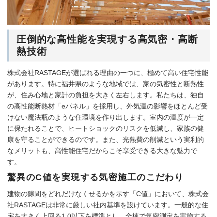
圧倒的な高性能を実現する高気密・高断
熱技術
株式会社RASTAGEが選ばれる理由の一つに、極めて高い住宅性能
があります。特に福井県のような地域では、家の気密性と断熱性
が、住み心地と家計の負担を大きく左右します。私たちは、独自
の高性能断熱材「eパネル」を採用し、外気温の影響をほとんど受
けない魔法瓶のような住環境を作り出します。室内の温度が一定
に保たれることで、ヒートショックのリスクを低減し、家族の健
康を守ることができるのです。また、光熱費の削減という実利的
なメリットも、高性能住宅だからこそ享受できる大きな魅力で
す。
驚異のC値を実現する気密施工のこだわり
建物の隙間をどれだけなくせるかを示す「C値」において、株式会
社RASTAGEは非常に厳しい社内基準を設けています。一般的な住
宅を大きく上回る1.0以下を標準とし、全棟で気密測定を実施する